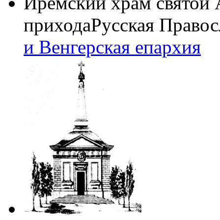
Иремский храм святой
прихода
Русская Правос
и Венгерская епархия